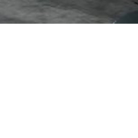
NOS SUGGESTIONS DE
CU
Chabert Duval – Bois de
C
poutre chêne naturel
fi
v