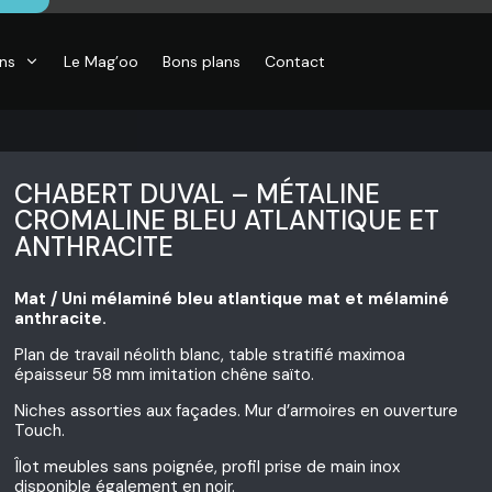
ons
Le Mag’oo
Bons plans
Contact
CHABERT DUVAL – MÉTALINE
CROMALINE BLEU ATLANTIQUE ET
ANTHRACITE
CO
Mat / Uni mélaminé bleu atlantique
mat et mélaminé
essoires de
son, Objets
anthracite.
o,
inaires,
Plan de travail néolith blanc, table stratifié maximoa
o murales
épaisseur 58 mm imitation chêne saïto.
Niches assorties aux façades. Mur d’armoires en ouverture
Touch.
Îlot meubles sans poignée, profil prise de main inox
disponible également en noir.