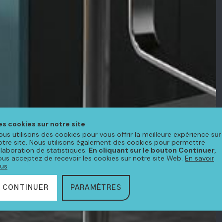
es cookies sur notre site
ous utilisons des cookies pour vous offrir la meilleure expérience sur
otre site. Nous utilisons également des cookies pour permettre
'élaboration de statistiques.
En cliquant sur le bouton Continuer
,
ous acceptez de recevoir les cookies sur notre site Web.
En savoir
lus
CONTINUER
PARAMÈTRES