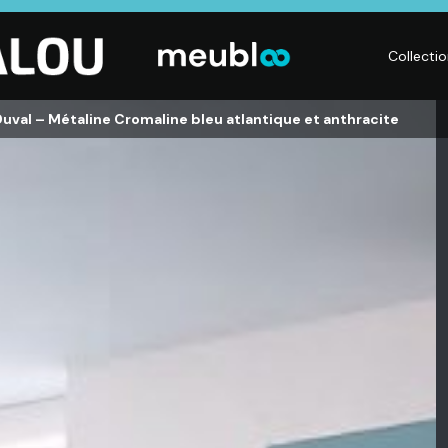
Collecti
uval – Métaline Cromaline bleu atlantique et anthracite
CHAMBRE
LITERIE
DÉ
Dressings,
Matelas,
Acc
ses,
Armoires, Lits,
Sommiers,
mai
Chevets,
Literies
déc
Commodes
électriques,
Lum
t
Linge de maison
Déc