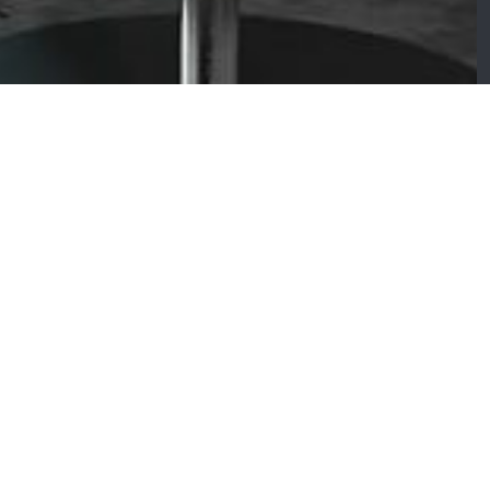
ISINE
habert Duval – Mantra
Chabert Duval –
nition chêne nature
Caféine vague décor
erni mat
bois / uni