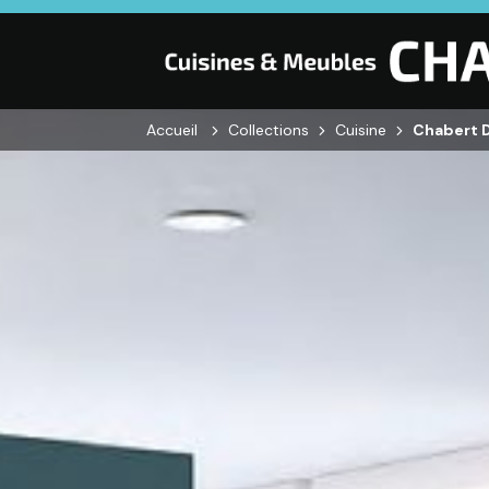
Accueil
Collections
Cuisine
Chabert D
CUISINE
SALON
SÉJOUR
Cuisines
Canapés droits,
Enfilades,
équipées,
Salons d’angles
Tables, Chai
adaptées à vos
& composables,
Meubles TV,
mesures.
Fauteuils et
Meubles de
canapés de
complémen
relaxation,
Tables basses