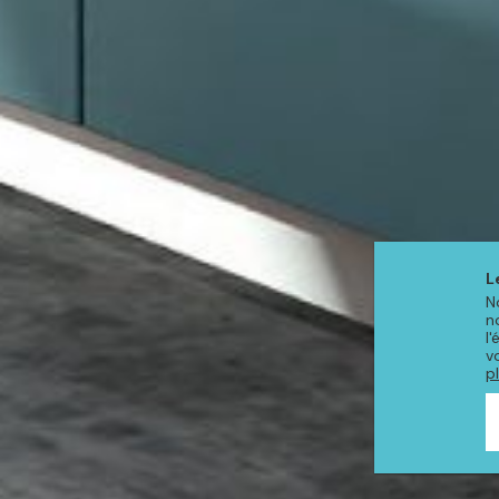
L
N
n
l
v
p