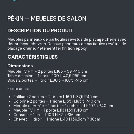
PÉKIN – MEUBLES DE SALON
DESCRIPTION DU PRODUIT
Meubles panneaux de particules revêtus de placage chêne avec
décor façon chevron. Dessus panneaux de particules revêtus de
placage chêne. Piètement fer finition époxy.
CARACTÉRISTIQUES
Dimensions
Meuble TV Hifi – 2 portes L.165 H.59 P.40 cm
Table de salon – 1 tiroir L.100 H.40,5 P.55 cm
Bibus 2 portes – 1 tiroir L.80,5 H.107,5 P.45 cm
Existe aussi :
Enfilade 2 portes – 2 tiroirs L.160 H.87,5 P.45 cm
Colonne 2 portes – 1 niche L. 55 H.165,5 P.40 cm
Meuble d’entrée – 1 porte – 1 niche L.51 H.107,5 P.40 cm
Meuble TV Hifi – 1 porte L.113 H.59 P.40 cm
Console – 1 tiroir L.100 H.82,5 P.36 cm
Chevet – 1 tiroir – 1 niche L.40 H.56,5cm P. 36cm